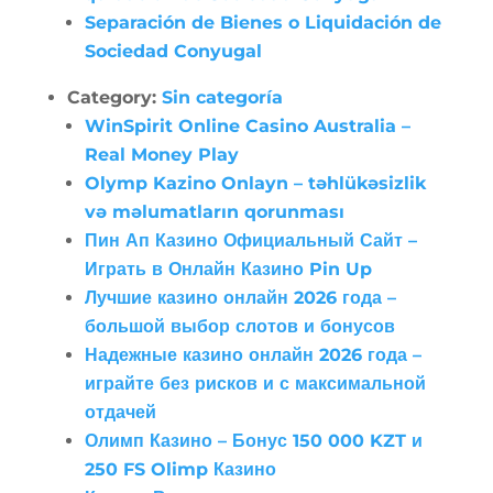
Separación de Bienes o Liquidación de
Sociedad Conyugal
Category:
Sin categoría
WinSpirit Online Casino Australia –
Real Money Play
Olymp Kazino Onlayn – təhlükəsizlik
və məlumatların qorunması
Пин Ап Казино Официальный Сайт –
Играть в Онлайн Казино Pin Up
Лучшие казино онлайн 2026 года –
большой выбор слотов и бонусов
Надежные казино онлайн 2026 года –
играйте без рисков и с максимальной
отдачей
Олимп Казино – Бонус 150 000 KZT и
250 FS Olimp Казино