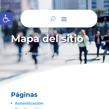
Abrir barra de herramientas
Mapa del sitio
Home
Mapa del sitio
9
Páginas
Autenticación