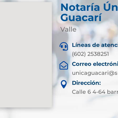
Notaría Ún
Guacarí
Valle
Líneas de atenc

(602) 2538251
Correo electrón

unicaguacari@s
Dirección:

Calle 6 4-64 bar