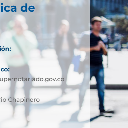
ica de
ión:
ico:
upernotariado.gov.co
rio Chapinero