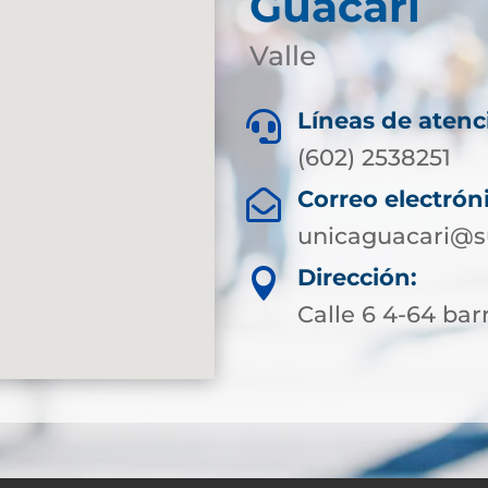
Guacarí
Valle
Líneas de atenc

(602) 2538251
Correo electrón

unicaguacari@s
Dirección:

Calle 6 4-64 bar