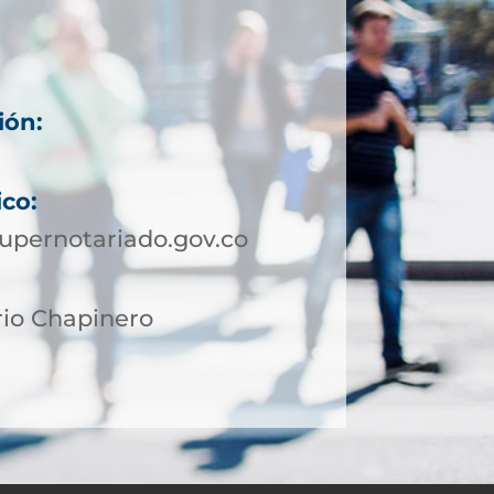
ión:
ico:
upernotariado.gov.co
rio Chapinero