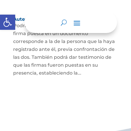
Abrir barra de herramientas
Autenticación de Firma
Podrá dar testimonio escrito de que la
firma puesta en un documento
corresponde a la de la persona que la haya
registrado ante él, previa confrontación de
las dos. También podrá dar testimonio de
que las firmas fueron puestas en su
presencia, estableciendo la...