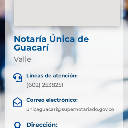
Notaría Única de
Guacarí
Valle
Líneas de atención:

(602) 2538251
Correo electrónico:

unicaguacari@supernotariado.gov.co
Dirección:
