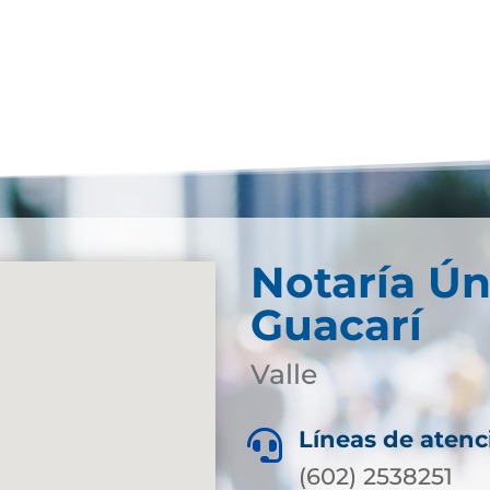
Notaría Ún
Guacarí
Valle
Líneas de atenc

(602) 2538251