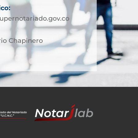
ico:
upernotariado.gov.co
rio Chapinero