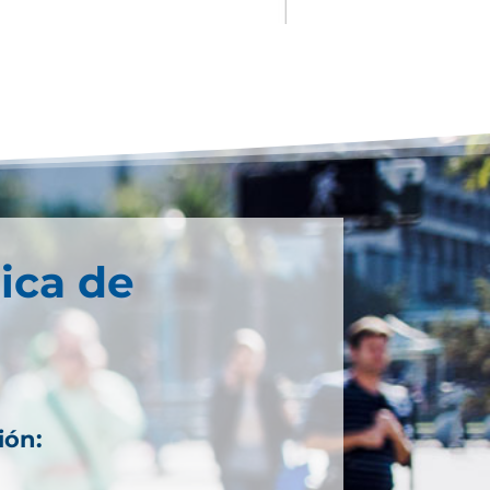
ica de
ión: