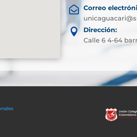
Correo electrón

unicaguacari@s
Dirección:

Calle 6 4-64 bar
onales