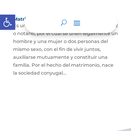
Abrir barra de herramientas
Matrimonio Civil
Es un contrato solemne celebrado ante juez
o notario, por el cual se unen legalmente un
hombre y una mujer o dos personas del
mismo sexo, con el fin de vivir juntos,
auxiliarse mutuamente y constituir una
familia. Por el hecho del matrimonio, nace
la sociedad conyugal...