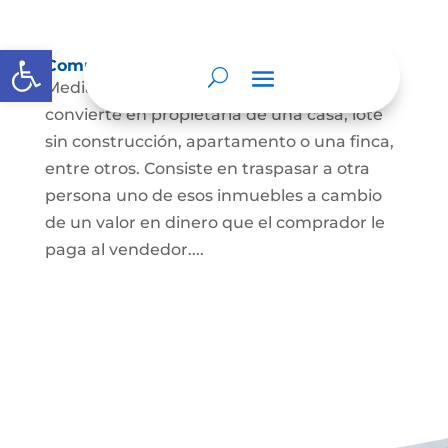
Abrir barra de herramientas
Compraventa de inmuebles
Mediante este contrato, una persona se
convierte en propietaria de una casa, lote
sin construcción, apartamento o una finca,
entre otros. Consiste en traspasar a otra
persona uno de esos inmuebles a cambio
de un valor en dinero que el comprador le
paga al vendedor....