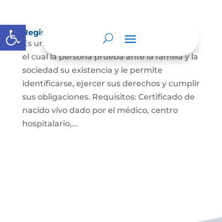
Abrir barra de herramientas
Registro Civil de Nacimiento
Es un documento indispensable mediante
el cual la persona prueba ante la familia y la
sociedad su existencia y le permite
identificarse, ejercer sus derechos y cumplir
sus obligaciones. Requisitos: Certificado de
nacido vivo dado por el médico, centro
hospitalario,...