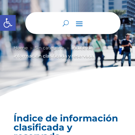
Abrir barra de herramientas
Home
Sin categoría
Índice de
9
9
información clasificada y reservada.
Índice de información
clasificada y