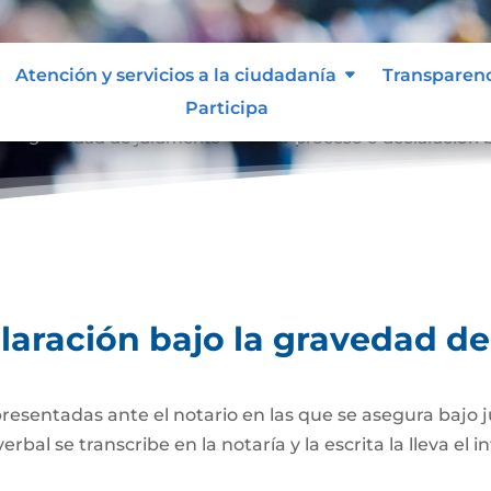
Atención y servicios a la ciudadanía
Transparen
Participa
o la gravedad de juramento
Extra-proceso o declaración 
9
laración bajo la gravedad d
presentadas ante el notario en las que se asegura bajo 
al se transcribe en la notaría y la escrita la lleva el i