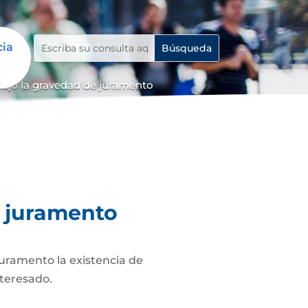
cia
bajo la gravedad de juramento
e juramento
juramento la existencia de
nteresado.