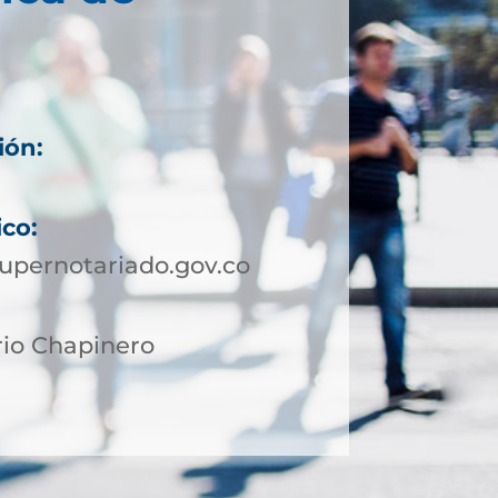
ión:
ico:
upernotariado.gov.co
rio Chapinero