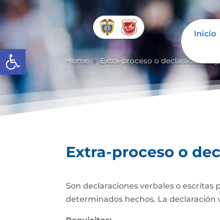
Inicio
Abrir barra de herramientas
Home
Extra-proceso o declaración baj
9
Extra-proceso o dec
Son declaraciones verbales o escritas 
determinados hechos. La declaración verb