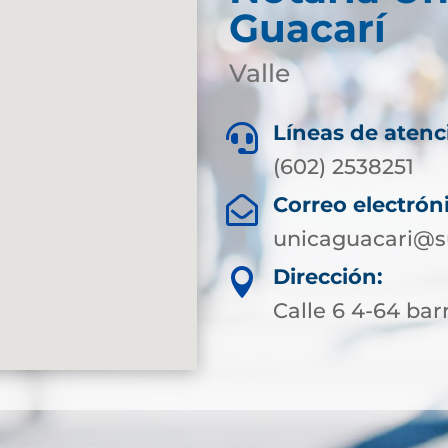
Guacarí
Valle
Líneas de atenc

(602) 2538251
Correo electrón

unicaguacari@s
Dirección:

Calle 6 4-64 bar