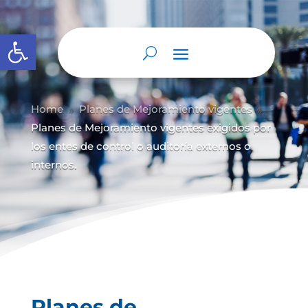
Abrir barra de herramientas
Home
Planes de Mejoramiento vigentes
9
9
Planes de Mejoramiento vigentes exigidos por
los entes de control o auditoría externos o
internos.
Planes de