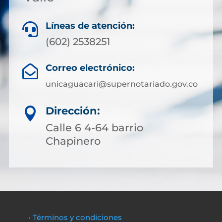
Líneas de atención:

(602) 2538251
Correo electrónico:

unicaguacari@supernotariado.gov.co
Dirección:

Calle 6 4-64 barrio
Chapinero
• Términos y condiciones