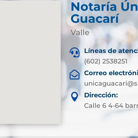
Notaría Ún
Guacarí
Valle
Líneas de atenc

(602) 2538251
Correo electrón

unicaguacari@s
Dirección:

Calle 6 4-64 bar