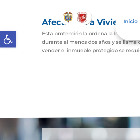
Afectación a Vivienda f
Inicio
Abrir barra de herramientas
Esta protección la ordena la ley sobre 
durante al menos dos años y se llama
vender el inmueble protegido se requie