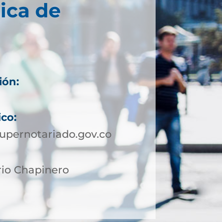
ica de
ión:
ico:
upernotariado.gov.co
rio Chapinero