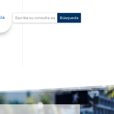
cia
al